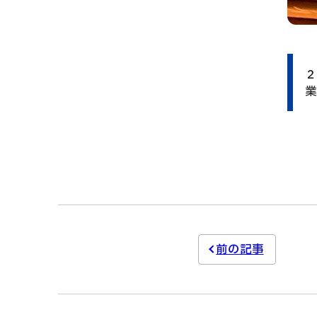
２
業
前の記事