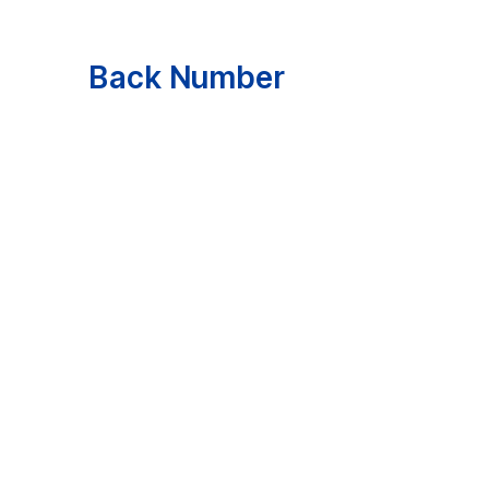
Back Number