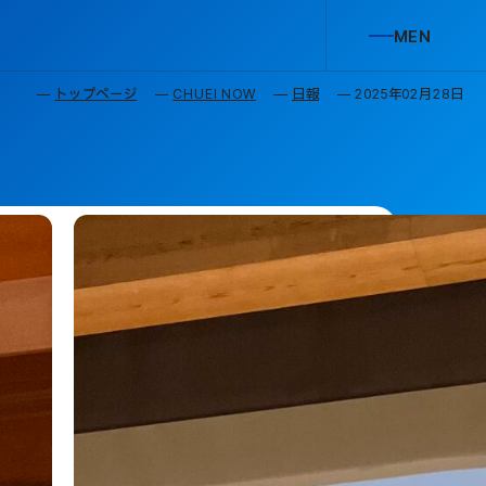
M
E
N
U
C
L
O
S
E
トップページ
CHUEI NOW
日報
2025年02月28日