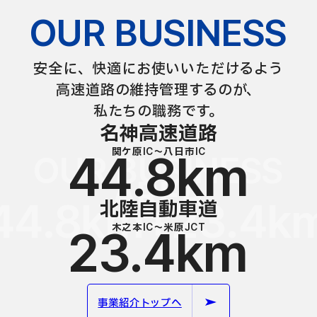
OUR BUSINESS
安全に、快適にお使いいただけるよう
高速道路の維持管理するのが、
私たちの職務です。
名神高速道路
関ケ原IC～八日市IC
44.8km
OUR BUSINESS
AREA
44.8km+23.4k
北陸自動車道
木之本IC～米原JCT
23.4km
事業紹介トップへ