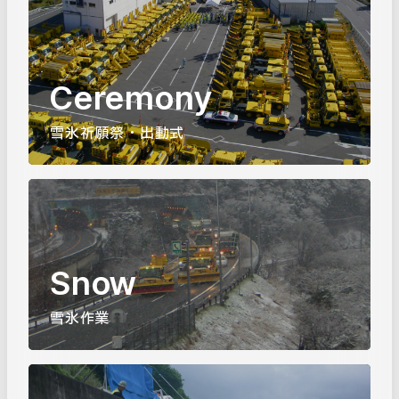
Ceremony
雪氷祈願祭・出動式
Snow
雪氷作業