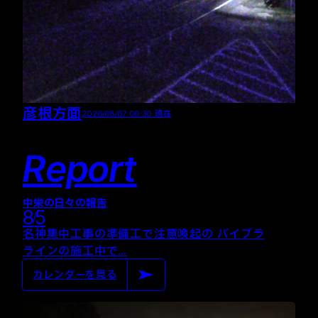
彦根方面
2026/08/07 00:30 現在
Report
中栄の日々の報告
8
5
名神集中工事の準備工で注意喚起の バイブラ
ラインの施工中で…
カレンダーを見る