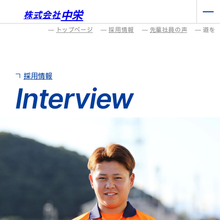
中栄
株式会社
トップページ
採用情報
先輩社員の声
道を
採用情報
Interview