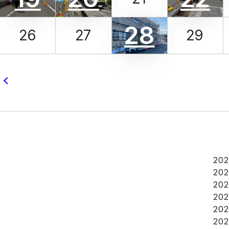
28
26
27
29
20
20
20
20
20
20