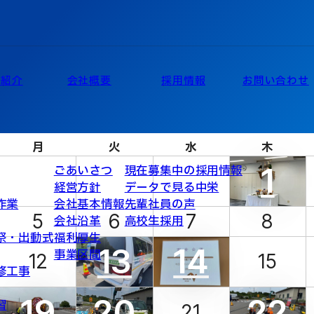
業紹介
会社概要
採用情報
お問い合わせ
月
火
水
木
1
ごあいさつ
現在募集中の採用情報
経営方針
データで見る中栄
作業
会社基本情報
先輩社員の声
5
6
7
8
会社沿革
高校生採用
祭・出動式
福利厚生
13
14
事業区間
12
15
修工事
19
20
22
習
21