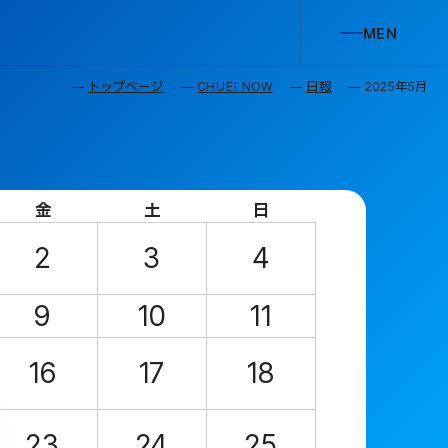
M
E
N
U
C
L
O
S
E
トップページ
CHUEI NOW
日報
2025年5月
金
土
日
2
3
4
9
10
11
16
17
18
23
24
25