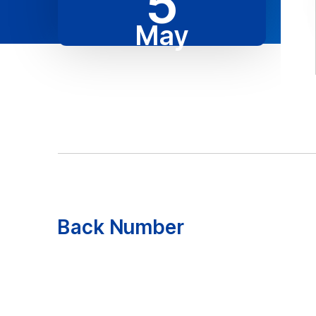
5
May
Back Number