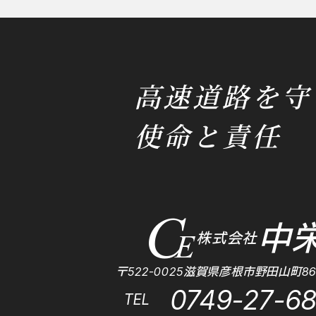
高速道路を守
使命と責任
中
株式会社
〒522-0025滋賀県彦根市野田山町86
0749-27-6
TEL