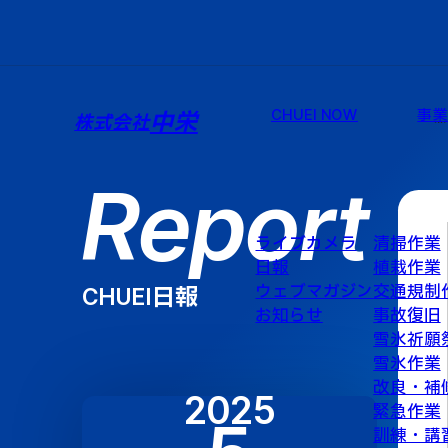
CHUEI NOW
事
中栄
株式会社
Report
ライブカメラ
清掃作業
日報
植栽作業
ウェブマガジン
交通規制
CHUEI日報
お知らせ
事故復旧
雪氷祈願
雪氷作業
改良・補
2025
緊急作業
訓練・講