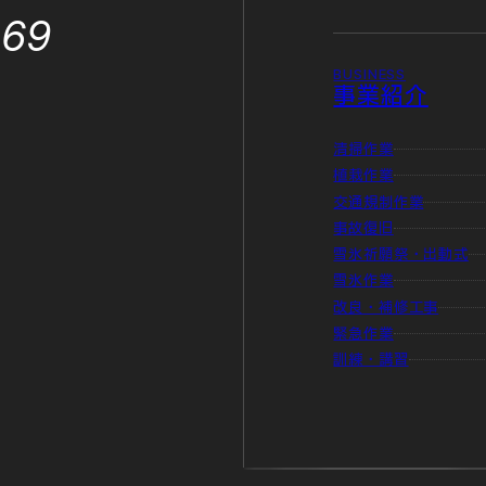
869
BUSINESS
事業紹介
清掃作業
植栽作業
交通規制作業
事故復旧
雪氷祈願祭・出動式
雪氷作業
改良・補修工事
緊急作業
訓練・講習