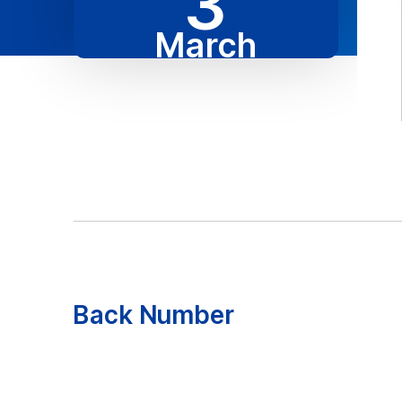
3
March
Back Number