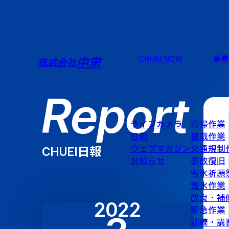
CHUEI NOW
事
中栄
株式会社
Report
ライブカメラ
清掃作業
日報
植栽作業
ウェブマガジン
交通規制
CHUEI日報
お知らせ
事故復旧
雪氷祈願
雪氷作業
改良・補
2022
緊急作業
訓練・講