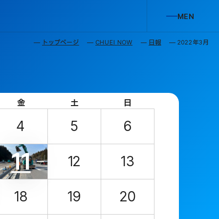
M
E
N
U
C
L
O
S
E
トップページ
CHUEI NOW
日報
2022年3月
金
土
日
4
5
6
11
12
13
18
19
20