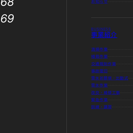
868
お知らせ
869
BUSINESS
事業紹介
清掃作業
植栽作業
交通規制作業
事故復旧
雪氷祈願祭・出動式
雪氷作業
改良・補修工事
緊急作業
訓練・講習