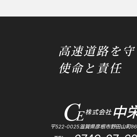
高速道路を守
使命と責任
中
株式会社
〒522-0025滋賀県彦根市野田山町86