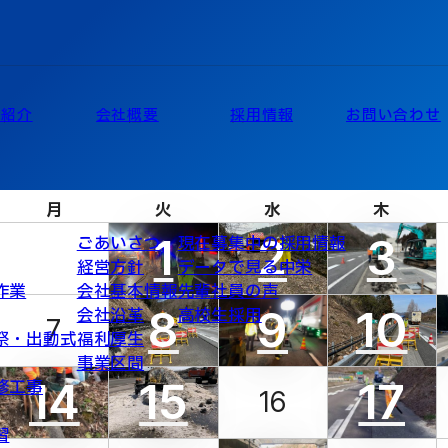
業紹介
会社概要
採用情報
お問い合わせ
月
火
水
木
1
2
3
ごあいさつ
現在募集中の採用情報
経営方針
データで見る中栄
作業
会社基本情報
先輩社員の声
8
9
10
会社沿革
高校生採用
7
祭・出動式
福利厚生
事業区間
14
15
17
修工事
16
習