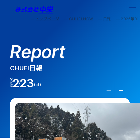
中栄
株式会社
トップページ
CHUEI NOW
日報
2025年0
Report
CHUEI日報
2
23
2025
日