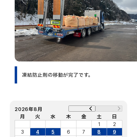
凍結防止剤の移動が完了です。
2026年8月
月
火
水
木
金
土
日
1
2
3
4
5
6
7
8
9