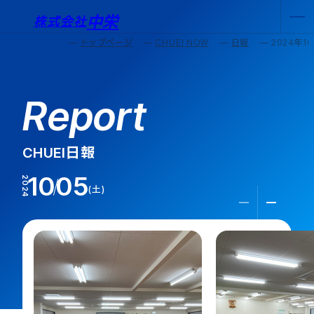
中栄
株式会社
トップページ
CHUEI NOW
日報
2024年1
Report
CHUEI日報
10
05
2024
土