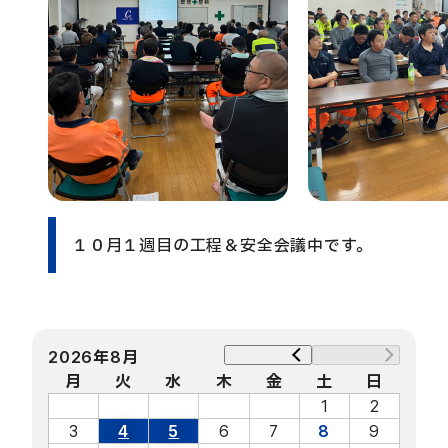
１０月１週目の工程＆安全会議中です。
2026年8月
月
火
水
木
金
土
日
1
2
3
4
5
6
7
8
9