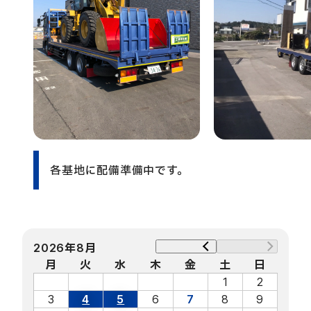
各基地に配備準備中です。
2026年8月
月
火
水
木
金
土
日
1
2
3
4
5
6
7
8
9