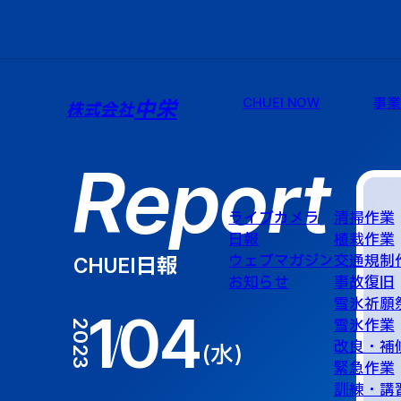
CHUEI NOW
事
中栄
株式会社
Report
ライブカメラ
清掃作業
日報
植栽作業
ウェブマガジン
交通規制
CHUEI日報
お知らせ
事故復旧
雪氷祈願
1
04
雪氷作業
2023
改良・補
水
緊急作業
訓練・講