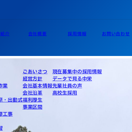
業紹介
会社概要
採用情報
お問い合わせ
ごあいさつ
現在募集中の採用情報
経営方針
データで見る中栄
作業
会社基本情報
先輩社員の声
会社沿革
高校生採用
祭・出動式
福利厚生
事業区間
修工事
習