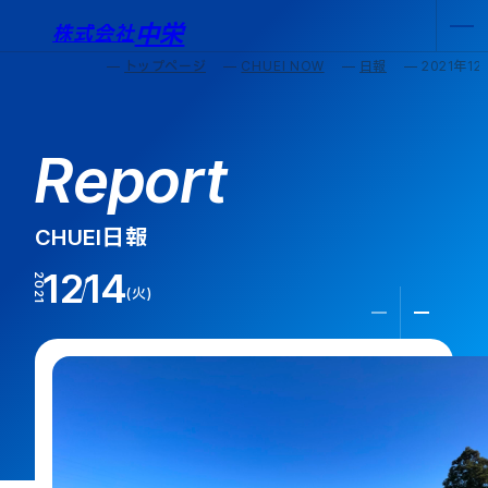
中栄
株式会社
トップページ
CHUEI NOW
日報
2021年1
Report
CHUEI日報
12
14
2021
火