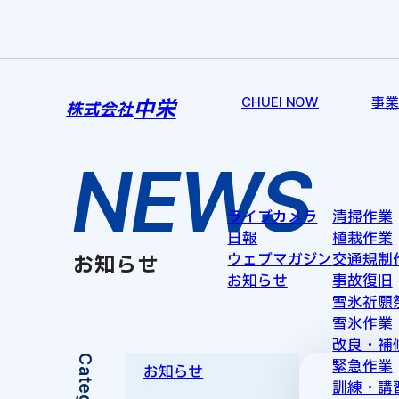
CHUEI NOW
事
中栄
株式会社
NEWS
ライブカメラ
清掃作業
日報
植栽作業
ウェブマガジン
交通規制
お知らせ
お知らせ
事故復旧
雪氷祈願
雪氷作業
改良・補
Category
緊急作業
お知らせ
訓練・講