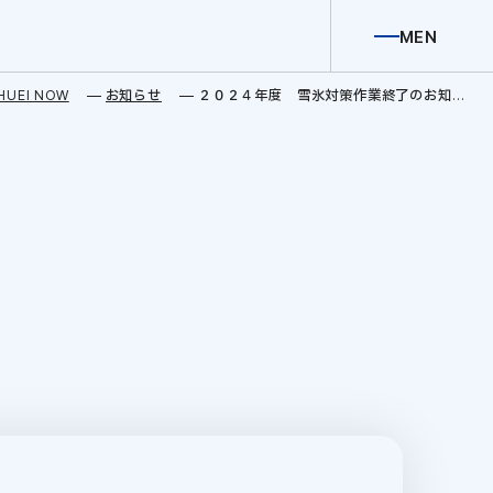
M
E
N
U
C
L
O
S
E
HUEI NOW
お知らせ
２０２４年度 雪氷対策作業終了のお知らせ