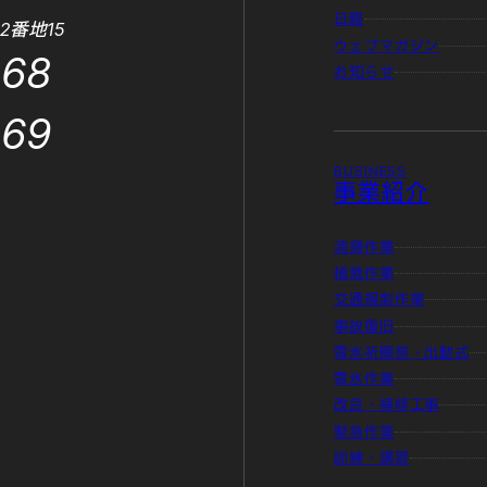
日報
2番地15
ウェブマガジン
868
お知らせ
869
BUSINESS
事業紹介
清掃作業
植栽作業
交通規制作業
事故復旧
雪氷祈願祭・出動式
雪氷作業
改良・補修工事
緊急作業
訓練・講習