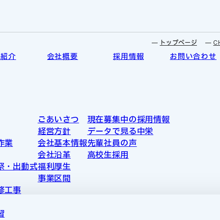
トップページ
C
業紹介
会社概要
採用情報
お問い合わせ
ごあいさつ
現在募集中の採用情報
経営方針
データで見る中栄
作業
会社基本情報
先輩社員の声
会社沿革
高校生採用
祭・出動式
福利厚生
事業区間
修工事
習